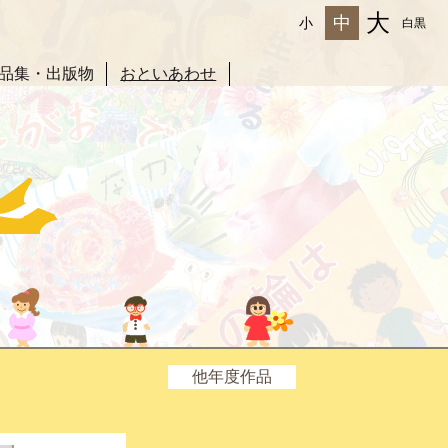
大
中
小
白黒
品集・出版物
おといあわせ
他年度作品
2025年度
2024年度
2023年度
2022年度
2021年度
2020年度
2019年度
2018年度
2017年度
2016年度
2015年度
2014年度