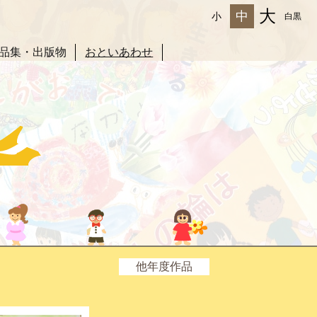
大
中
小
白黒
品集・出版物
おといあわせ
他年度作品
2025年度
2024年度
2023年度
2022年度
2021年度
2020年度
2019年度
2018年度
2017年度
2016年度
2015年度
2014年度