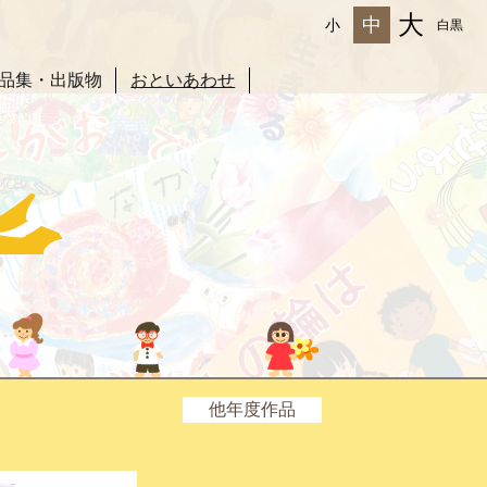
大
中
小
白黒
品集・出版物
おといあわせ
他年度作品
2025年度
2024年度
2023年度
2022年度
2021年度
2020年度
2019年度
2018年度
2017年度
2016年度
2015年度
2014年度