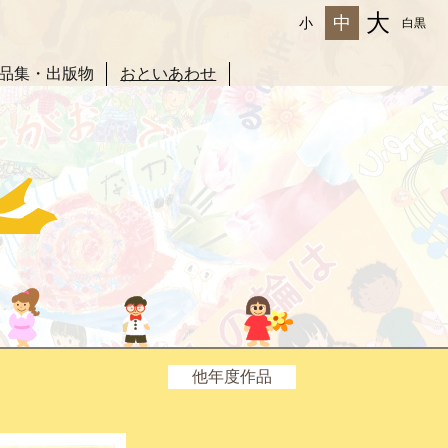
大
中
小
白黒
品集・出版物
おといあわせ
他年度作品
2025年度
2024年度
2023年度
2022年度
2021年度
2020年度
2019年度
2018年度
2017年度
2016年度
2015年度
2014年度