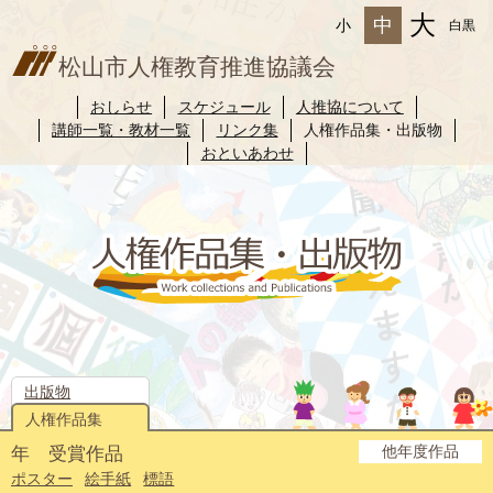
大
中
小
白黒
松山市人権教育推進協議会
おしらせ
スケジュール
人推協について
講師一覧・教材一覧
リンク集
人権作品集・出版物
おといあわせ
出版物
人権作品集
他年度作品
年 受賞作品
2025年度
2024年度
2023年度
2022年度
2021年度
2020年度
2019年度
2018年度
2017年度
2016年度
2015年度
2014年度
ポスター
絵手紙
標語