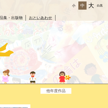
大
中
小
白黒
品集・出版物
おといあわせ
他年度作品
2025年度
2024年度
2023年度
2022年度
2021年度
2020年度
2019年度
2018年度
2017年度
2016年度
2015年度
2014年度