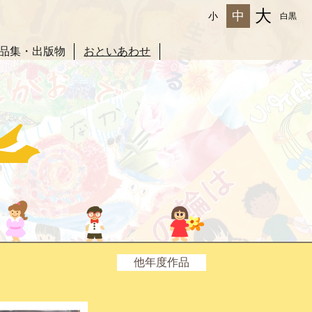
大
中
小
白黒
品集・出版物
おといあわせ
他年度作品
2025年度
2024年度
2023年度
2022年度
2021年度
2020年度
2019年度
2018年度
2017年度
2016年度
2015年度
2014年度