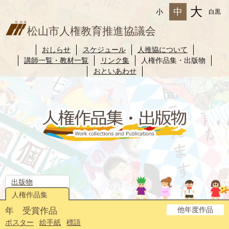
大
中
小
白黒
松山市人権教育推進協議会
おしらせ
スケジュール
人推協について
講師一覧・教材一覧
リンク集
人権作品集・出版物
おといあわせ
出版物
人権作品集
他年度作品
年 受賞作品
2025年度
2024年度
2023年度
2022年度
2021年度
2020年度
2019年度
2018年度
2017年度
2016年度
2015年度
2014年度
ポスター
絵手紙
標語