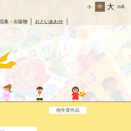
大
中
小
白黒
品集・出版物
おといあわせ
他年度作品
2025年度
2024年度
2023年度
2022年度
2021年度
2020年度
2019年度
2018年度
2017年度
2016年度
2015年度
2014年度