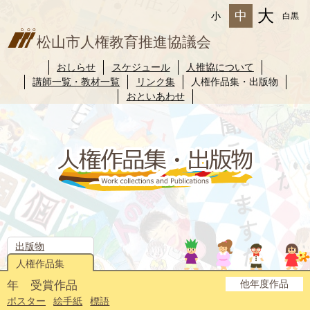
大
中
小
白黒
松山市人権教育推進協議会
おしらせ
スケジュール
人推協について
講師一覧・教材一覧
リンク集
人権作品集・出版物
おといあわせ
出版物
人権作品集
他年度作品
年 受賞作品
2025年度
2024年度
2023年度
2022年度
2021年度
2020年度
2019年度
2018年度
2017年度
2016年度
2015年度
2014年度
ポスター
絵手紙
標語