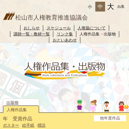
大
中
小
白黒
松山市人権教育推進協議会
おしらせ
スケジュール
人推協について
講師一覧・教材一覧
リンク集
人権作品集・出版物
おといあわせ
出版物
人権作品集
他年度作品
年 受賞作品
2025年度
2024年度
2023年度
2022年度
2021年度
2020年度
2019年度
2018年度
2017年度
2016年度
2015年度
2014年度
ポスター
絵手紙
標語