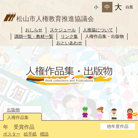
大
中
小
白黒
松山市人権教育推進協議会
おしらせ
スケジュール
人推協について
講師一覧・教材一覧
リンク集
人権作品集・出版物
おといあわせ
出版物
人権作品集
他年度作品
年 受賞作品
2025年度
2024年度
2023年度
2022年度
2021年度
2020年度
2019年度
2018年度
2017年度
2016年度
2015年度
2014年度
ポスター
絵手紙
標語