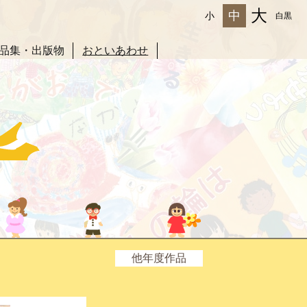
大
中
小
白黒
品集・出版物
おといあわせ
他年度作品
2025年度
2024年度
2023年度
2022年度
2021年度
2020年度
2019年度
2018年度
2017年度
2016年度
2015年度
2014年度