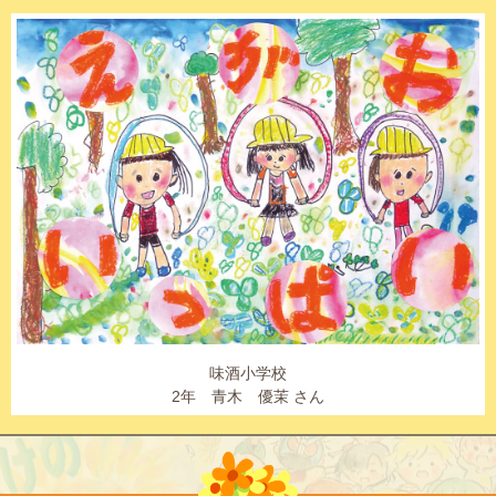
味酒小学校
2年 青木 優茉 さん