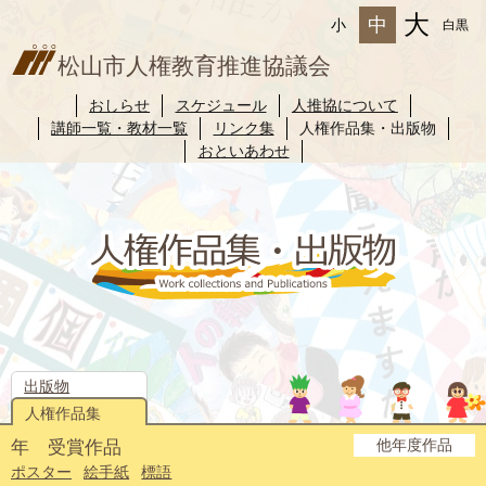
大
中
小
白黒
松山市人権教育推進協議会
おしらせ
スケジュール
人推協について
講師一覧・教材一覧
リンク集
人権作品集・出版物
おといあわせ
出版物
人権作品集
他年度作品
年 受賞作品
2025年度
2024年度
2023年度
2022年度
2021年度
2020年度
2019年度
2018年度
2017年度
2016年度
2015年度
2014年度
ポスター
絵手紙
標語