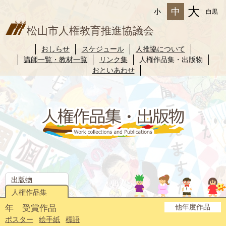
大
中
小
白黒
松山市人権教育推進協議会
おしらせ
スケジュール
人推協について
講師一覧・教材一覧
リンク集
人権作品集・出版物
おといあわせ
出版物
人権作品集
他年度作品
年 受賞作品
2025年度
2024年度
2023年度
2022年度
2021年度
2020年度
2019年度
2018年度
2017年度
2016年度
2015年度
2014年度
ポスター
絵手紙
標語