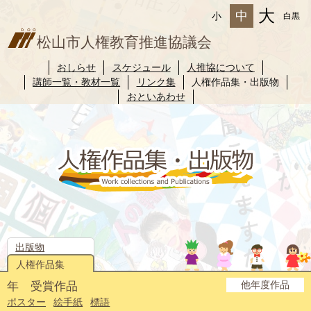
大
中
小
白黒
松山市人権教育推進協議会
おしらせ
スケジュール
人推協について
講師一覧・教材一覧
リンク集
人権作品集・出版物
おといあわせ
出版物
人権作品集
他年度作品
年 受賞作品
2025年度
2024年度
2023年度
2022年度
2021年度
2020年度
2019年度
2018年度
2017年度
2016年度
2015年度
2014年度
ポスター
絵手紙
標語