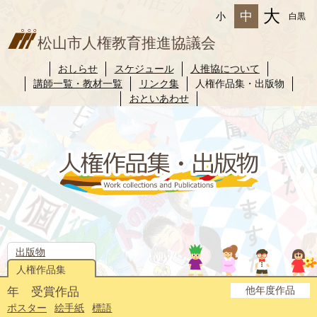
大
中
小
白黒
松山市人権教育推進協議会
おしらせ
スケジュール
人推協について
講師一覧・教材一覧
リンク集
人権作品集・出版物
おといあわせ
出版物
人権作品集
他年度作品
年 受賞作品
2025年度
2024年度
2023年度
2022年度
2021年度
2020年度
2019年度
2018年度
2017年度
2016年度
2015年度
2014年度
ポスター
絵手紙
標語