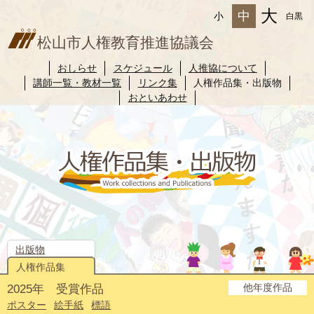
大
中
小
白黒
松山市人権教育推進協議会
おしらせ
スケジュール
人推協について
講師一覧・教材一覧
リンク集
人権作品集・出版物
おといあわせ
出版物
人権作品集
他年度作品
2025年 受賞作品
2024年度
2023年度
2022年度
2021年度
2020年度
2019年度
2018年度
2017年度
2016年度
2015年度
2014年度
ポスター
絵手紙
標語