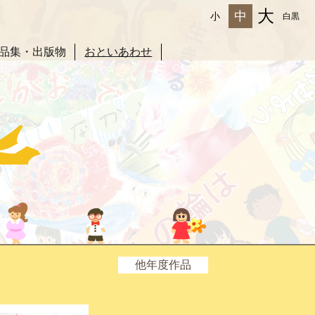
大
中
小
白黒
品集・出版物
おといあわせ
他年度作品
2025年度
2024年度
2023年度
2022年度
2021年度
2020年度
2019年度
2018年度
2017年度
2016年度
2015年度
2014年度