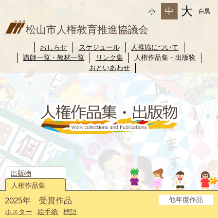
大
中
小
白黒
松山市人権教育推進協議会
おしらせ
スケジュール
人推協について
講師一覧・教材一覧
リンク集
人権作品集・出版物
おといあわせ
出版物
人権作品集
他年度作品
2025年 受賞作品
2024年度
2023年度
2022年度
2021年度
2020年度
2019年度
2018年度
2017年度
2016年度
2015年度
2014年度
ポスター
絵手紙
標語