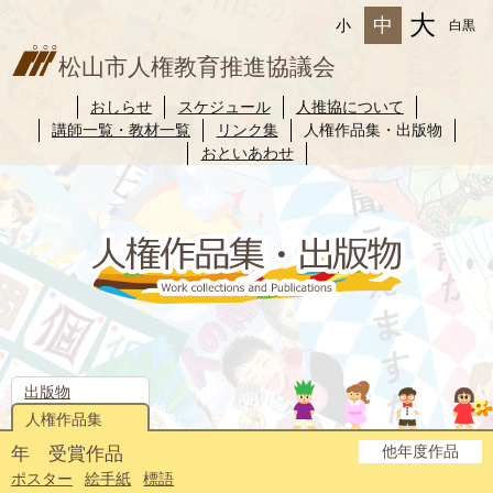
大
中
小
白黒
松山市人権教育推進協議会
おしらせ
スケジュール
人推協について
講師一覧・教材一覧
リンク集
人権作品集・出版物
おといあわせ
出版物
人権作品集
他年度作品
年 受賞作品
2025年度
2024年度
2023年度
2022年度
2021年度
2020年度
2019年度
2018年度
2017年度
2016年度
2015年度
2014年度
ポスター
絵手紙
標語