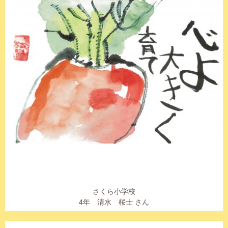
さくら小学校
4年 清水 桜士 さん