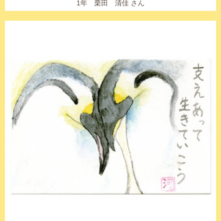
1年 栗田 清佳 さん