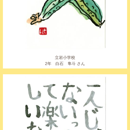
立岩小学校
2年 白石 隼斗 さん