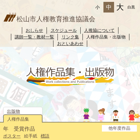
大
中
小
白黒
松山市人権教育推進協議会
おしらせ
スケジュール
人推協について
講師一覧・教材一覧
リンク集
人権作品集・出版物
おといあわせ
出版物
人権作品集
他年度作品
年 受賞作品
2025年度
2024年度
2023年度
2022年度
2021年度
2020年度
2019年度
2018年度
2017年度
2016年度
2015年度
2014年度
ポスター
絵手紙
標語