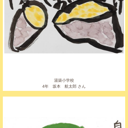
湯築小学校
4年 坂本 航太郎 さん