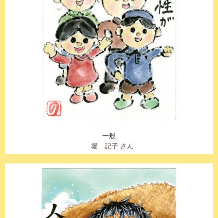
一般
堀 記子 さん