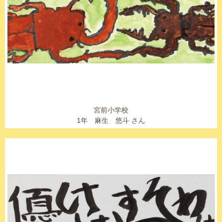
宮前小学校
1年 麻生 悠斗 さん