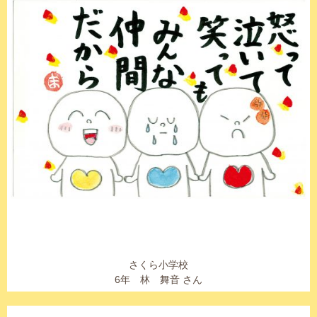
さくら小学校
6年 林 舞音 さん