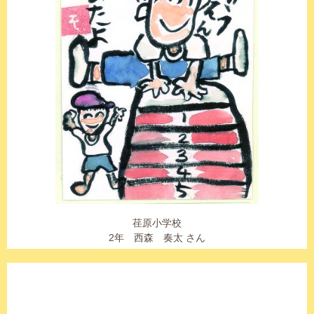
荏原小学校
2年 西森 奏太 さん