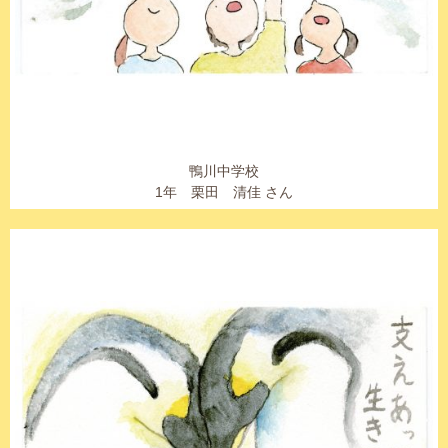
鴨川中学校
1年 栗田 清佳 さん