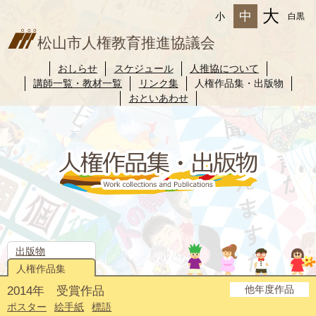
大
中
小
白黒
松山市人権教育推進協議会
おしらせ
スケジュール
人推協について
講師一覧・教材一覧
リンク集
人権作品集・出版物
おといあわせ
出版物
人権作品集
他年度作品
2014年 受賞作品
2025年度
2024年度
2023年度
2022年度
2021年度
2020年度
2019年度
2018年度
2017年度
2016年度
2015年度
ポスター
絵手紙
標語