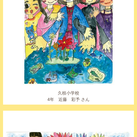
久枝小学校
4年 近藤 彩予 さん