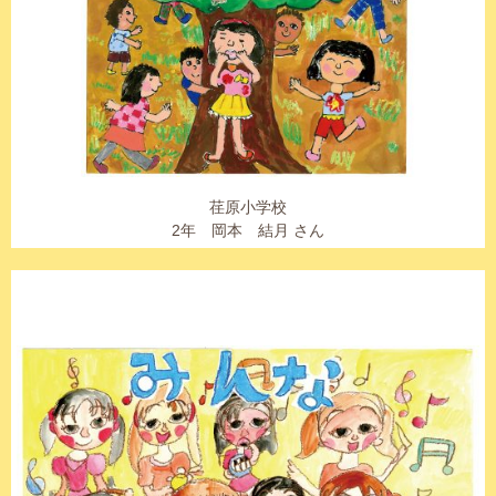
荏原小学校
2年 岡本 結月 さん