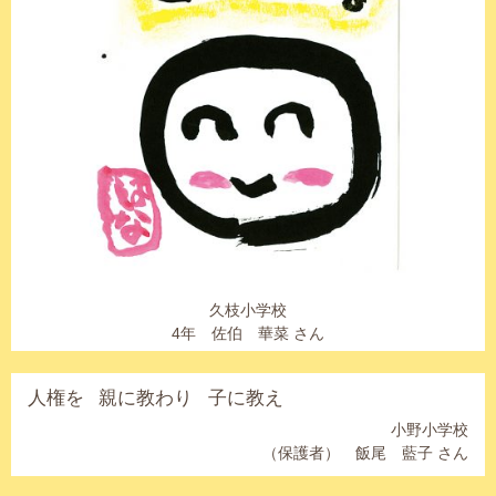
久枝小学校
4年 佐伯 華菜 さん
人権を
親に教わり
子に教え
小野小学校
（保護者） 飯尾 藍子 さん