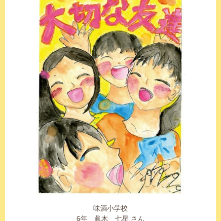
味酒小学校
6年 眞木 七星 さん