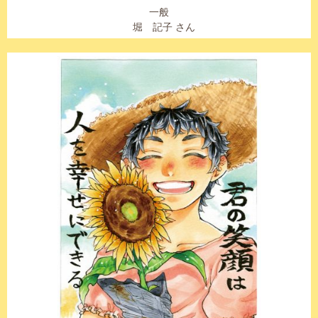
一般
堀 記子 さん