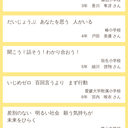
3年 香川 隼冴 さん
だいじょうぶ
あなたを思う
人がいる
椿小学校
4年 戸田 美優 さん
聞こう！話そう！わかり合おう！
垣生小学校
5年 細川 啓翔 さん
いじめゼロ
百回言うより
まず行動
愛媛大学附属小学校
6年 宮内 唯衣 さん
差別のない
明るい社会
願う気持ちが
未来をひらく