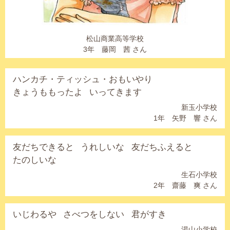
松山商業高等学校
3年 藤岡 茜 さん
ハンカチ・ティッシュ・おもいやり
きょうももったよ
いってきます
新玉小学校
1年 矢野 響 さん
友だちできると
うれしいな
友だちふえると
たのしいな
生石小学校
2年 齋藤 爽 さん
いじわるや
さべつをしない
君がすき
湯山小学校