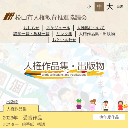
大
中
小
白黒
松山市人権教育推進協議会
おしらせ
スケジュール
人推協について
講師一覧・教材一覧
リンク集
人権作品集・出版物
おといあわせ
出版物
人権作品集
他年度作品
2023年 受賞作品
2025年度
2024年度
2022年度
2021年度
2020年度
2019年度
2018年度
2017年度
2016年度
2015年度
2014年度
ポスター
絵手紙
標語