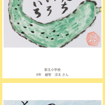
新玉小学校
6年 越智 涼太 さん