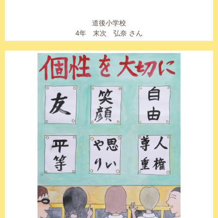
道後小学校
4年 末次 弘奈 さん