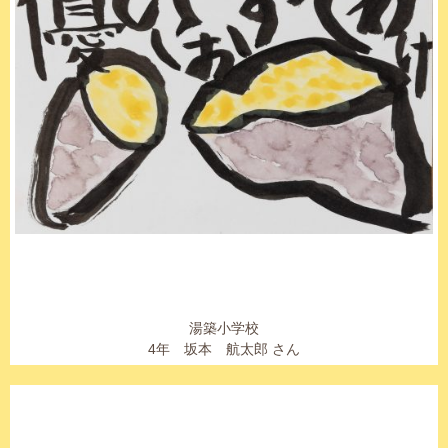
湯築小学校
4年 坂本 航太郎 さん