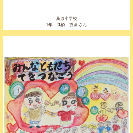
桑原小学校
1年 髙橋 杏里 さん