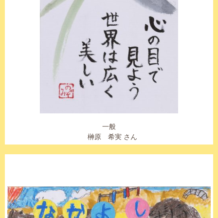
一般
榊原 希実 さん