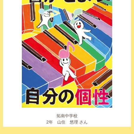
拓南中学校
2年 山住 悠理 さん