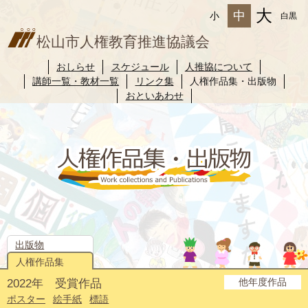
大
中
小
白黒
松山市人権教育推進協議会
おしらせ
スケジュール
人推協について
講師一覧・教材一覧
リンク集
人権作品集・出版物
おといあわせ
出版物
人権作品集
他年度作品
2022年 受賞作品
2025年度
2024年度
2023年度
2021年度
2020年度
2019年度
2018年度
2017年度
2016年度
2015年度
2014年度
ポスター
絵手紙
標語