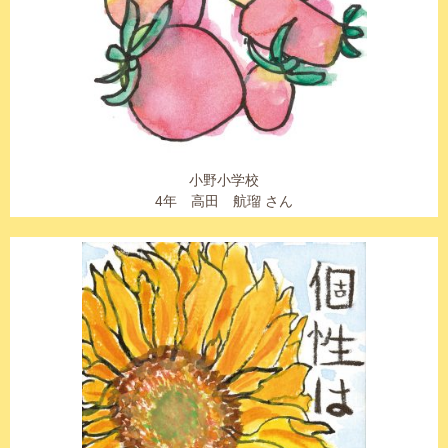
小野小学校
4年 高田 航瑠 さん