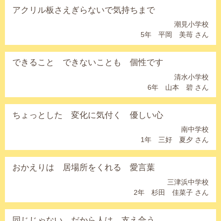
アクリル板さえぎらないで気持ちまで
潮見小学校
5年 平岡 美苺 さん
できること できないことも 個性です
清水小学校
6年 山本 碧 さん
ちょっとした 変化に気付く 優しい心
南中学校
1年 三好 夏夕 さん
おかえりは 居場所をくれる 愛言葉
三津浜中学校
2年 杉田 佳菜子 さん
同じじゃない だから人は 支え合う