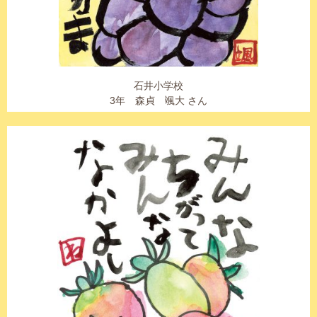
石井小学校
3年 森貞 颯大 さん